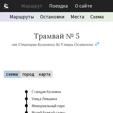
Маршрут
Поездка
О сайте
Маршруты
Остановки
Места
Схема
Трамвай № 5
от Станции Коломна до Улицы Осипенко
схема
город
карта
Станция Коломна
Улица Левшина
Мемориальный парк
Музей боевой славы