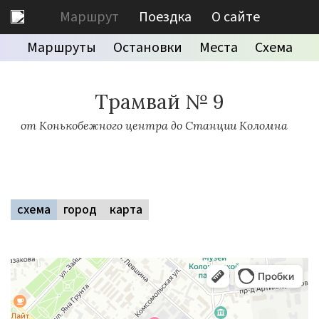
Маршрут
Поездка
О сайте
Маршруты
Остановки
Места
Схема
Трамвай № 9
от Конькобежного центра до Станции Коломна
схема
город
карта