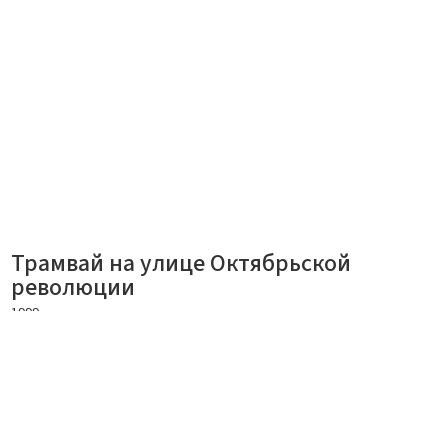
Трамвай на улице Октябрьской
революции
1999
Подробнее
Дата съемки
.6.1999
Локация
,
Авторское право
Copyright