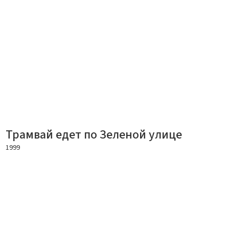
Трамвай едет по Зеленой улице
1999
Подробнее
Дата съемки
..1999
Локация
55.07896, 38.768448
Авторское право
Copyright